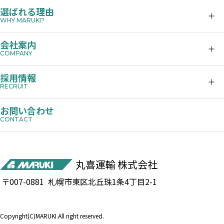
運送
選ばれる理由
廃棄物処理
信頼を得て50年
会社案内
除雪
ワンストップ体制
代表あいさつ
イベント
採用情報
独自の発注システム
会社概要
仮設リース
丸喜が選ばれる理由
お問い合わせ
グループ会社
揚重システム
ご家族の皆様へ
未経験者の方はこちら
丸喜運輸
株式会社
募集要項
〒007-0881 札幌市東区北丘珠1条4丁目2-1
Copyright(C)MARUKI.All right reserved.